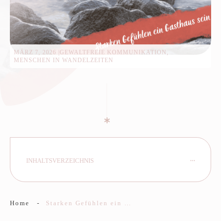
MÄRZ 7, 2026
|
GEWALTFREIE KOMMUNIKATION,
MENSCHEN IN WANDELZEITEN
INHALTSVERZEICHNIS
Home
-
Starken Gefühlen ein Gasthaus sein