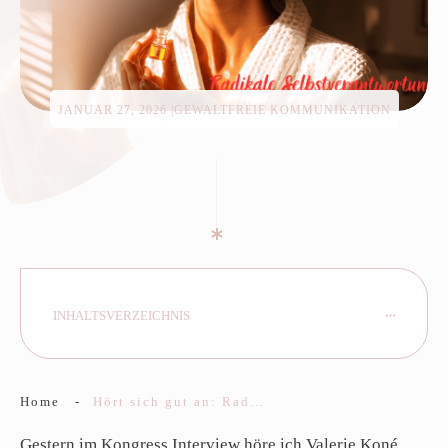
JANUAR 27, 2026
|
GEWALTFREIE KOMMUNIKATION
INHALTSVERZEICHNIS
Home
-
Hört sich gut an: Radikale Selbstverantwortung!
Gestern im Kongress Interview höre ich
Valerie Koné