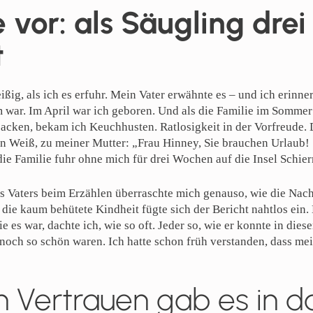
le vor: als Säugling dr
t
ißig, als ich es erfuhr. Mein Vater erwähnte es – und ich erinn
war. Im April war ich geboren. Und als die Familie im Sommer 
acken, bekam ich Keuchhusten. Ratlosigkeit in der Vorfreude. D
 in Weiß, zu meiner Mutter: „Frau Hinney, Sie brauchen Urlaub! 
 die Familie fuhr ohne mich für drei Wochen auf die Insel Schi
s Vaters beim Erzählen überraschte mich genauso, wie die Nachr
die kaum behütete Kindheit fügte sich der Bericht nahtlos ein.
ie es war, dachte ich, wie so oft. Jeder so, wie er konnte in dies
och so schön waren. Ich hatte schon früh verstanden, dass mei
n Vertrauen gab es in 