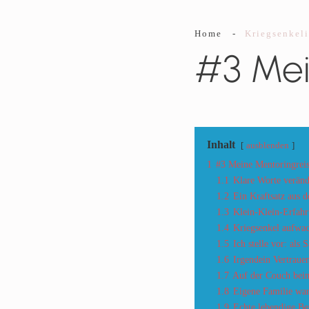
Home
-
Kriegsenkeli
#3 Mei
Inhalt
ausblenden
1
#3 Meine Mentoringrei
1.1
Klare Worte verän
1.2
Ein Kraftsatz aus d
1.3
Klein-Klein-Erfahr
1.4
Kriegsenkel aufwac
1.5
Ich stelle vor: als
1.6
Irgendein Vertraue
1.7
Auf der Couch beim 
1.8
Eigene Familie war
1.9
Echte lebendige B