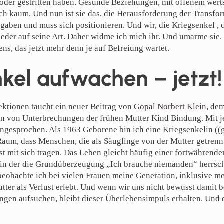
oder gestritten haben. Gesunde Beziehungen, mit offenem wer
h kaum. Und nun ist sie das, die Herausforderung der Transfor
gaben und muss sich positionieren. Und wir, die Kriegsenkel , 
eder auf seine Art. Daher widme ich mich ihr. Und umarme sie. 
s, das jetzt mehr denn je auf Befreiung wartet.
kel aufwachen – jetzt!
ktionen taucht ein neuer Beitrag von
Gopal Norbert Klein
, de
n von Unterbrechungen der frühen Mutter Kind Bindung. Mit j
ngesprochen. Als 1963 Geborene bin ich eine Kriegsenkelin ((
 Raum, dass Menschen, die als Säuglinge von der Mutter getrenn
t mit sich tragen. Das Leben gleicht häufig einer fortwährende
 in der die Grundüberzeugung „Ich brauche niemanden“ herrscht
 beobachte ich bei vielen Frauen meine Generation, inklusive me
tter als Verlust erlebt. Und wenn wir uns nicht bewusst damit 
gen aufsuchen, bleibt dieser Überlebensimpuls erhalten. Und 