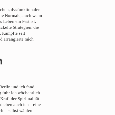
ichen, dysfunktionalen
die Normale, auch wenn
 Leben ein Fest ist.
ckelte Strategien, die
. Kämpfte seit
nd arrangierte mich
n
Berlin und ich fand
g fuhr ich wöchentlich
raft der Spiritualität
d eben auch ich – eine
ch – selbst wählen