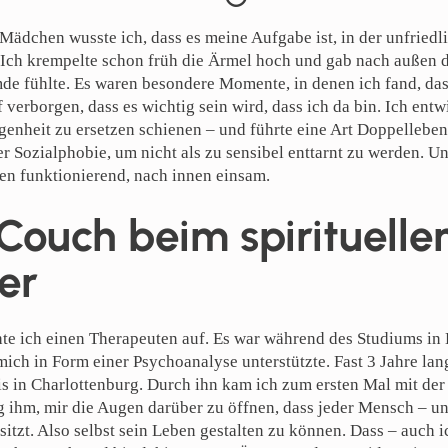
Mädchen wusste ich, dass es meine Aufgabe ist, in der unfriedl
 Ich krempelte schon früh die Ärmel hoch und gab nach außen 
de fühlte. Es waren besondere Momente, in denen ich fand, dass
 verborgen, dass es wichtig sein wird, dass ich da bin. Ich entwi
genheit zu ersetzen schienen – und führte eine Art Doppelleben
er Sozialphobie, um nicht als zu sensibel enttarnt zu werden. U
en funktionierend, nach innen einsam.
Couch beim spirituelle
er
te ich einen Therapeuten auf. Es war während des Studiums in 
mich in Form einer Psychoanalyse unterstützte. Fast 3 Jahre lan
s in Charlottenburg. Durch ihn kam ich zum ersten Mal mit der K
g ihm, mir die Augen darüber zu öffnen, dass jeder Mensch – un
sitzt. Also selbst sein Leben gestalten zu können. Dass – auch i