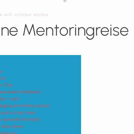
n will sichtbar werden
ne Mentoringreise
se
dern
er Tiefe
ung deckelt Sichtbarkeit
hen – jetzt!
 Säugling drei Wochen getrennt
n gab es in das Leben
spirituellen Psychiater
 keine Option
eziehungen