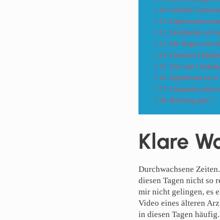
1.10
Geballte Lektione
1.11
Eigenverantwortun
1.12
Sichtbarkeit als
1.13
Der Bogen zum M
1.14
Zweierlei Fähigke
1.15
Zeit zum Umden
1.16
Irgendwann ist es
1.17
Zusammen sind w
1.18
Berufung jetzt !
Klare W
Durchwachsene Zeiten.
diesen Tagen nicht so r
mir nicht gelingen, es 
Video eines älteren Arzt
in diesen Tagen häufig.