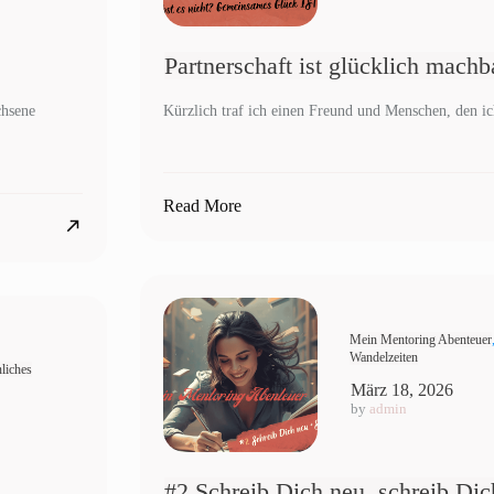
Partnerschaft ist glücklich machb
chsene
Kürzlich traf ich einen Freund und Menschen, den ich
Read More
Mein Mentoring Abenteuer
Wandelzeiten
liches
März 18, 2026
by
admin
#2 Schreib Dich neu, schreib Dich