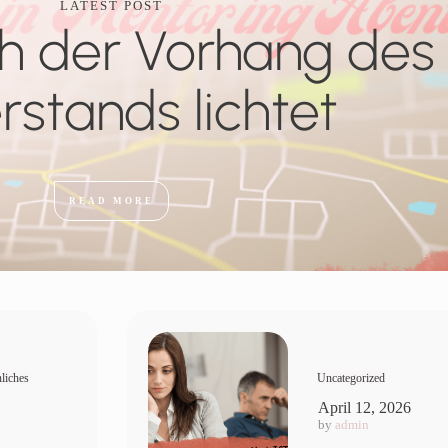
LATEST POST
h der Vorhang des
rstands lichtet
READ MORE
liches
Uncategorized
April 12, 2026
by
admin