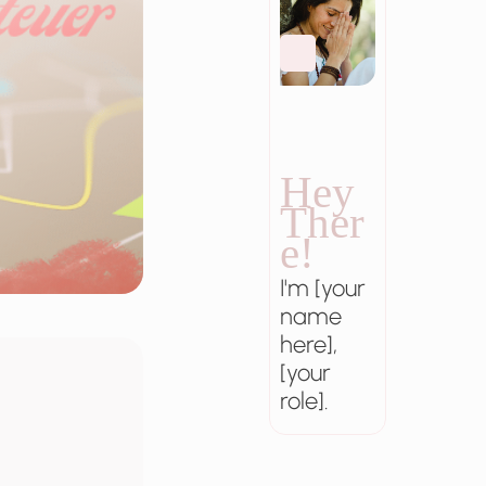
Hey
Ther
e!
I'm [your
name
here],
[your
role].